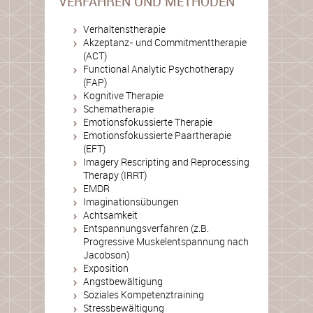
VERFAHREN UND METHODEN
Verhaltenstherapie
Akzeptanz- und Commitmenttherapie
(ACT)
Functional Analytic Psychotherapy
(FAP)
Kognitive Therapie
Schematherapie
Emotionsfokussierte Therapie
Emotionsfokussierte Paartherapie
(EFT)
Imagery Rescripting and Reprocessing
Therapy (IRRT)
EMDR
Imaginationsübungen
Achtsamkeit
Entspannungsverfahren (z.B.
Progressive Muskelentspannung nach
Jacobson)
Exposition
Angstbewältigung
Soziales Kompetenztraining
Stressbewältigung