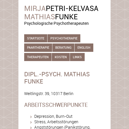
MIRJA
PETRI-KELVASA
MATHIAS
FUNKE
Psychologische Psychotherapeuten
STARTSEITE
PSYCHOTHERAPIE
PAARTHERAPIE
BERATUNG
ENGLISH
THERAPEUTEN
KOSTEN
LINKS
DIPL.-PSYCH. MATHIAS
FUNKE
Weitlingstr. 39,
10317 Berlin
ARBEITSSCHWERPUNKTE
Depression, Burn-Out
Stress, Arbeitsstörungen
Angststörungen (Panikstörung,